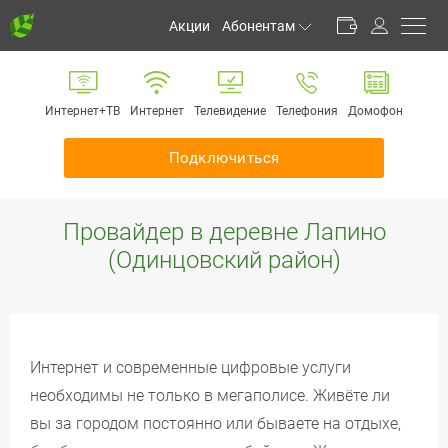
Акции
Абонентам
Личный кабинет
Способы оплаты
Интернет+ТВ
Интернет
Телевидение
Телефония
Домофон
Частые вопросы
Обратная связь
Подключиться
Информирование
Инструкции
Провайдер в деревне Лапино
Оборудование
(Одинцовский район)
Документы
Интернет и современные цифровые услуги
необходимы не только в мегаполисе. Живёте ли
вы за городом постоянно или бываете на отдыхе,