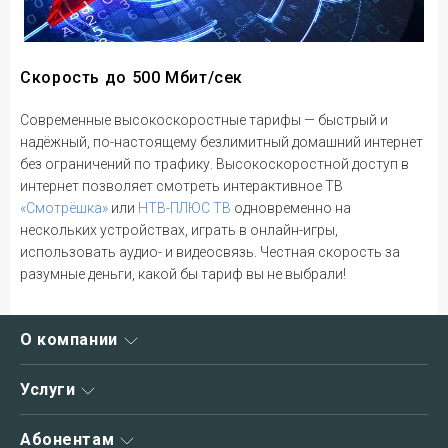
Скорость до 500 Мбит/сек
Современные высокоскоростные тарифы — быстрый и
надёжный, по-настоящему безлимитный домашний интернет
без ограничений по трафику. Высокоскоростной доступ в
интернет позволяет смотреть интерактивное ТВ
«Смотрёшка»
или
НТВ-ПЛЮС ТВ
одновременно на
нескольких устройствах, играть в онлайн-игры,
использовать аудио- и видеосвязь. Честная скорость за
разумные деньги, какой бы тариф вы не выбрали!
О компании
О нас
Услуги
Новости
Интернет
Абонентам
Акции