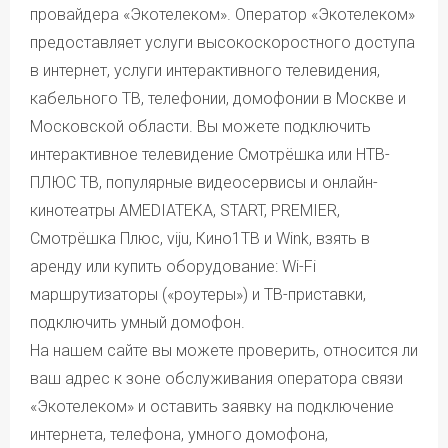
Авансовый платеж в размере не менее 1000 ₽.
При подключении по акции на лицевой счёт
провайдера «Экотелеком». Оператор «Экотелеком»
Для возобновления оказания услуг связи после
необходимо внести авансовый платёж в размере
блокирования (достижения балансом лицевого счета
предоставляет услуги высокоскоростного доступа
не менее 1000 рублей.
нулевого либо отрицательного значения) Абоненту
Оборудование и дополнительные услуги при
в интернет, услуги интерактивного телевидения,
необходимо погасить имеющуюся задолженность
подключении по акции предоставляются на стандартных
и внести на Лицевой счет сумму не менее одной
кабельного ТВ, телефонии, домофонии в Москве и
условиях.
Абонентской платы за все предоставляемые Абоненту
Московской области. Вы можете подключить
услуги на выбранном тарифе.
интерактивное телевидение Смотрёшка или НТВ-
Подробные условия оказания услуг приведены
в соответствующих приложениях к договору
ПЛЮС ТВ, популярные видеосервисы и онлайн-
о предоставлении услуг связи физическим лицам.
кинотеатры AMEDIATEKA, START, PREMIER,
Действующая редакция
договора и приложений.
Смотрёшка Плюс, viju, Кино1ТВ и Wink, взять в
аренду или купить оборудование: Wi-Fi
маршрутизаторы («роутеры») и ТВ-приставки,
подключить умный домофон.
На нашем сайте вы можете проверить, относится ли
ваш адрес к зоне обслуживания оператора связи
«Экотелеком» и оставить заявку на подключение
интернета, телефона, умного домофона,