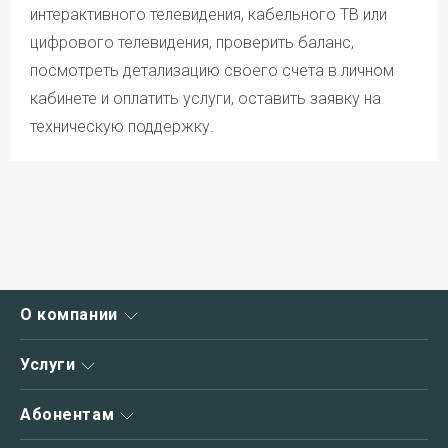
интерактивного телевидения, кабельного ТВ или
цифрового телевидения, проверить баланс,
посмотреть детализацию своего счета в личном
кабинете и оплатить услуги, оставить заявку на
техническую поддержку.
О компании
О нас
Услуги
Новости
Интернет
Абонентам
Акции
Интернет+ТВ
Зона охвата