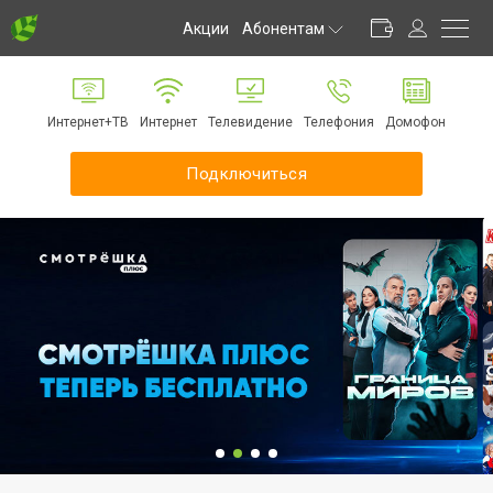
Акции
Абонентам
Личный кабинет
Способы оплаты
Интернет+ТВ
Интернет
Телевидение
Телефония
Домофон
Частые вопросы
Обратная связь
Подключиться
Информирование
Инструкции
Оборудование
Документы