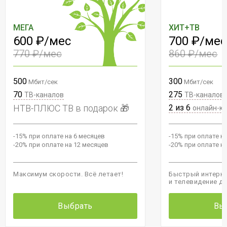
МЕГА
ХИТ+ТВ
600 ₽/мес
700 ₽/мес
770 ₽/мес
860 ₽/мес
500
300
Мбит/сек
Мбит/сек
70
275
ТВ-каналов
ТВ-каналов
НТВ-ПЛЮС ТВ в подарок 🎁
2 из 6
онлайн-к
-15% при оплате на 6 месяцев
-15% при оплате н
-20% при оплате на 12 месяцев
-20% при оплате н
Максимум скорости. Всё летает!
Быстрый интерне
и телевидение д
Выбрать
Вы