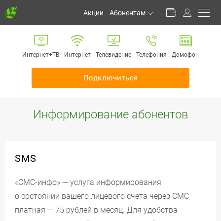
Акции
Абонентам
Личный кабинет
Способы оплаты
Интернет+ТВ
Интернет
Телевидение
Телефония
Домофон
Частые вопросы
Обратная связь
Подключиться
Информирование
Инструкции
Информирование абонентов
Оборудование
Документы
SMS
«СМС-инфо» — услуга информирования
о состоянии вашего лицевого счета через СМС
платная — 75 рублей в месяц. Для удобства