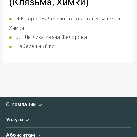
(Клязьма, Химки)
ЖК Город Набережных, квартал Клязьма, г.
Химки
ул. Летчика Ивана Федорова
Набережный пр.
О компании
О нас
Услуги
Новости
Интернет
Абонентам
Акции