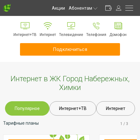
Акции
Абонентам
Личный кабинет
Способы оплаты
Интернет+ТВ
Интернет
Телевидение
Телефония
Домофон
Частые вопросы
Обратная связь
Подключиться
Информирование
Инструкции
Оборудование
Интернет в ЖК Город Набережных,
Документы
Химки
Популярное
Интернет+ТВ
Интернет
Тарифные планы
1
/
3