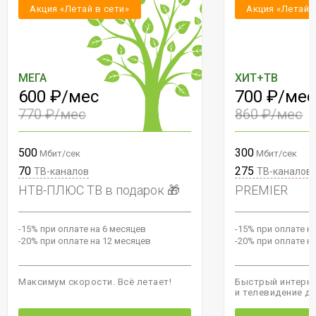
Акция «Летай в сети»
Акция «Летай 
МЕГА
ХИТ+ТВ
600 ₽/мес
700 ₽/мес
770 ₽/мес
860 ₽/мес
500
300
Мбит/сек
Мбит/сек
70
275
ТВ-каналов
ТВ-каналов
НТВ-ПЛЮС ТВ в подарок 🎁
PREMIER
-15% при оплате на 6 месяцев
-15% при оплате н
-20% при оплате на 12 месяцев
-20% при оплате н
Максимум скорости. Всё летает!
Быстрый интерне
и телевидение д