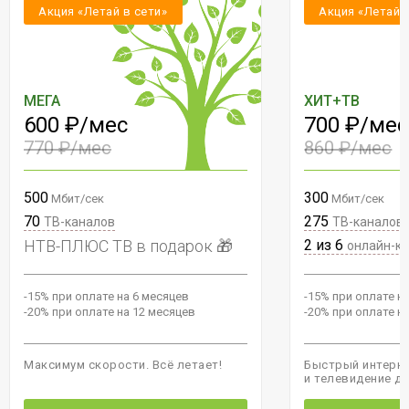
Акция «Летай в сети»
Акция «Летай 
МЕГА
ХИТ+ТВ
600 ₽/мес
700 ₽/мес
770 ₽/мес
860 ₽/мес
500
300
Мбит/сек
Мбит/сек
70
275
ТВ-каналов
ТВ-каналов
НТВ-ПЛЮС ТВ в подарок 🎁
2 из 6
онлайн-к
-15% при оплате на 6 месяцев
-15% при оплате н
-20% при оплате на 12 месяцев
-20% при оплате н
Максимум скорости. Всё летает!
Быстрый интерне
и телевидение д