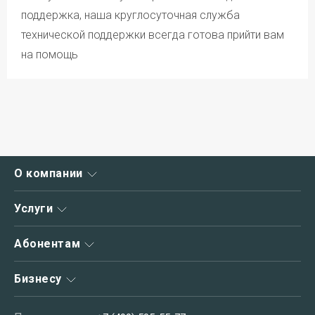
поддержка, наша круглосуточная служба
технической поддержки всегда готова прийти вам
на помощь
О компании
О нас
Услуги
Новости
Интернет
Абонентам
Акции
Интернет+ТВ
Зона охвата
Личный кабинет
Бизнесу
Телевидение
Вакансии
Способы оплаты
Телефония
Руководство
Услуги связи для бизнеса