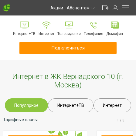
Акции
Абонентам
Личный кабинет
Способы оплаты
Интернет+ТВ
Интернет
Телевидение
Телефония
Домофон
Частые вопросы
Обратная связь
Подключиться
Информирование
Инструкции
Оборудование
Интернет в ЖК Вернадского 10 (г.
Документы
Москва)
Популярное
Интернет+ТВ
Интернет
Тарифные планы
1
/
3