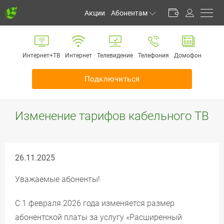
Акции
Абонентам
Личный кабинет
Способы оплаты
Интернет+ТВ
Интернет
Телевидение
Телефония
Домофон
Частые вопросы
Обратная связь
Подключиться
Информирование
Инструкции
Изменение тарифов кабельного ТВ
Оборудование
Документы
26.11.2025
Уважаемые абоненты!
С 1 февраля 2026 года изменяется размер
абонентской платы за услугу «Расширенный